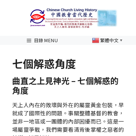
跳
至
主
要
內
目錄 MENU
繁體中文
▼
容
七個解惑角度
曲直之上見神光 – 七個解惑的
角度
天上人內在的敗壞與外在的屬靈黃金包裝，早
就成了國際性的問題。事關整體基督的教會，
並非一地區或一團體的內部困擾而已。這是一
場屬靈爭戰，我們需要看清背後掌權之惡者的