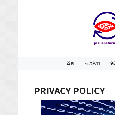
跳
至
主
要
內
容
首頁
關於我們
名
PRIVACY POLICY